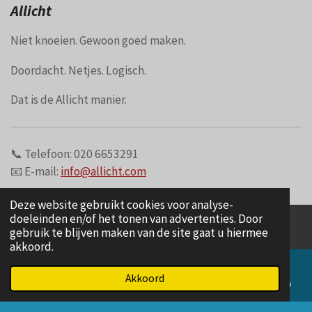
Allicht
Niet knoeien. Gewoon goed maken.
Doordacht. Netjes. Logisch.
Dat is de Allicht manier.
📞 Telefoon: 020 6653291
📧 E-mail:
info@allicht.com
Deze website gebruikt cookies voor analyse-
doeleinden en/of het tonen van advertenties. Door
gebruik te blijven maken van de site gaat u hiermee
FAQ
akkoord.
Akkoord
E-mailadres
Telefoonnummer
Kaart
WhatsApp
Referenties
© 2021 - 2026 Allicht